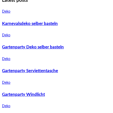
Latest posts
Deko
Karnevalsdeko selber basteln
Deko
Gartenparty Deko selber basteln
Deko
Gartenparty Serviettentasche
Deko
Gartenparty Windlicht
Deko