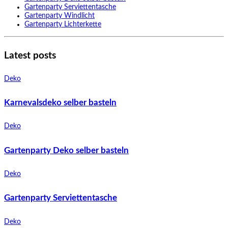
Gartenparty Serviettentasche
Gartenparty Windlicht
Gartenparty Lichterkette
Latest posts
Deko
Karnevalsdeko selber basteln
Deko
Gartenparty Deko selber basteln
Deko
Gartenparty Serviettentasche
Deko