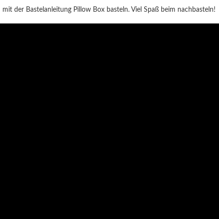
it der Bastelanleitung Pillow Box basteln. Viel Spaß beim nachbasteln!