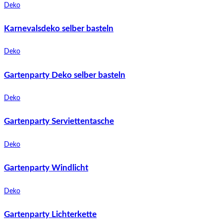
Deko
Karnevalsdeko selber basteln
Deko
Gartenparty Deko selber basteln
Deko
Gartenparty Serviettentasche
Deko
Gartenparty Windlicht
Deko
Gartenparty Lichterkette