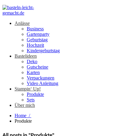
Anlässe
Business
Gartenparty
Geburtstag
Hochzeit
Kindergeburtstag
Bastelideen
Deko
Gutscheine
Karten
Verpackungen
Video Anleitung
Stampin‘ Up!
Produkte
Sets
Über mich
Home
/
Produkte
All posts in "Produkte"