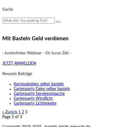
Suche
Mit Basteln Geld verdienen
- kostenfreies Webinar - für kurze Zeit -
JETZT ANMELDEN
Neueste Beiträge
Karnevalsdeko selber basteln
Gartenparty Deko selber basteln
Gartenparty Serviettentasche
Gartenparty Windlicht
Gartenparty Lichterkette
« Zurück
1
2
3
Page 3 of 3
Copyright 2018-2019 - basteln-leicht-gemacht.de